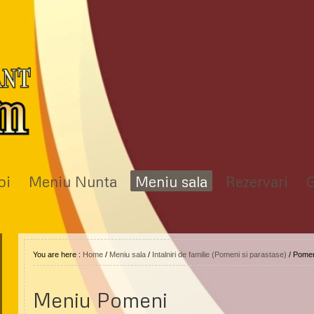
oi
Meniu Nunta
Meniu sala
Rezervari
G
Meniu Kinder Party
Calendar
Intalniri de familie (Pomeni
si parastase)
You are here :
Home
/
Meniu sala
/
Intalniri de familie (Pomeni si parastase)
/
Pomen
Meniu Pomeni