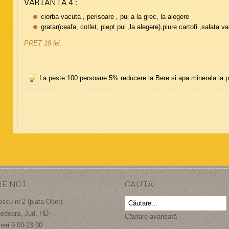
VARIANTA 4 :
ciorba vacuta , perisoare , pui a la grec, la alegere
gratar(ceafa, cotlet, piept pui ,la alegere),piure cartofi ,salata v
PRET 18 lei.
La peste 100 persoane 5% reducere la Bere si apa minerala la p
RE NOI
CAUTA
escu nr.2 (piata Obor)
edoara, Jud. HD
Căutare avansată
neri 9:00-23:00