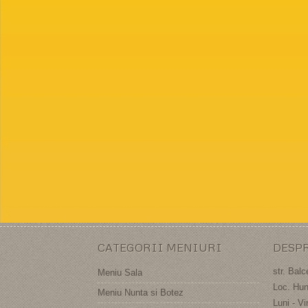
CATEGORII MENIURI
DESP
str. Balc
Meniu Sala
Loc. Hun
Meniu Nunta si Botez
Luni - Vi