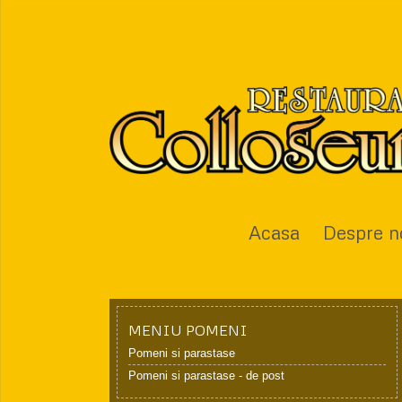
Utilizator
Parola
Ţine-mă minte
Acasa
Despre n
Aţi uitat parola?
Aţi uitat utilizatorul?
MENIU POMENI
Pomeni si parastase
Pomeni si parastase - de post